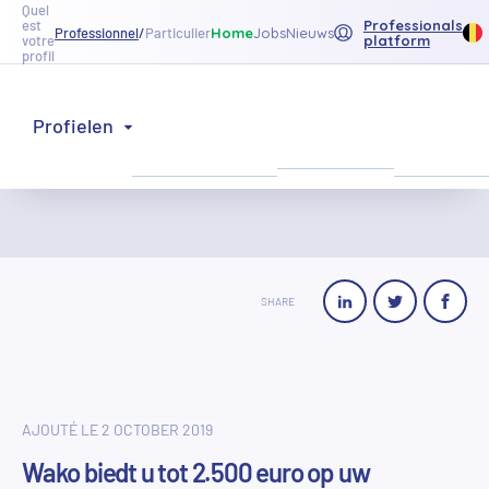
Quel
Professionals
est
Home
Jobs
Nieuws
Professionnel
/
Particulier
platform
votre
profil
Onze
Ons
Profielen
Inspiratie
producten
netwerk
Terug naar de lijst
SHARE
AJOUTÉ LE 2 OCTOBER 2019
Wako biedt u tot 2.500 euro op uw