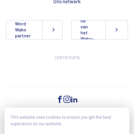
Ons netwerk
Word
lid
Word
van
Wako
het
partner
Wako-
team
CERTIFICATS
FACEBOOK
INSTAGRAM
LINKEDIN
This website uses cookies to ensure you get the best
experience on our website.
©2025 Wako - All Rights reserved - Toegankelijkheid van de website
wordt momenteel verbeterd (EU-richtlijn 2019/882)