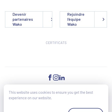
Devenir
Rejoindre
partenaires
l'équipe
Wako
Wako
CERTIFICATS
FACEBOOK
INSTAGRAM
LINKEDIN
This website uses cookies to ensure you get the best
experience on our website.
©2025 Wako - All Rights reserved - Accessibilité du site en cours
d'amélioration (directive UE 2019/882)
Cookies Policy