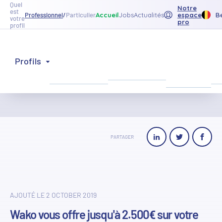
Quel
Notre
est
B
Accueil
Jobs
Actualités
espace
Professionnel
/
Particulier
votre
pro
profil
Le
Nos
Profils
Inspiration
réseau
Retour à la liste
produits
Wako
PARTAGER
AJOUTÉ LE 2 OCTOBER 2019
Wako vous offre jusqu'à 2.500€ sur votre