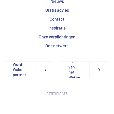
Nieuws
Gratis advies
Contact
Inspiratie
Onze verplichtingen
Ons netwerk
Word
lid
Word
van
Wako
het
partner
Wako-
team
CERTIFICATS