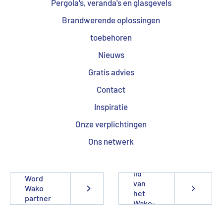
Pergola's, veranda's en glasgevels
Brandwerende oplossingen
toebehoren
Nieuws
Gratis advies
Contact
Inspiratie
Onze verplichtingen
Ons netwerk
Word
lid
Word
van
Wako
het
partner
Wako-
team