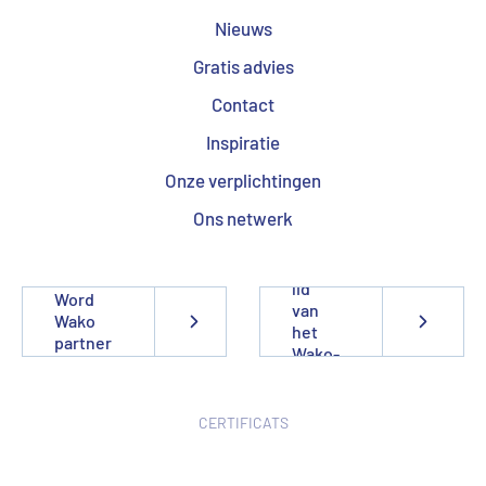
Nieuws
Gratis advies
Contact
Inspiratie
Onze verplichtingen
Ons netwerk
Word
lid
Word
van
Wako
het
partner
Wako-
team
CERTIFICATS