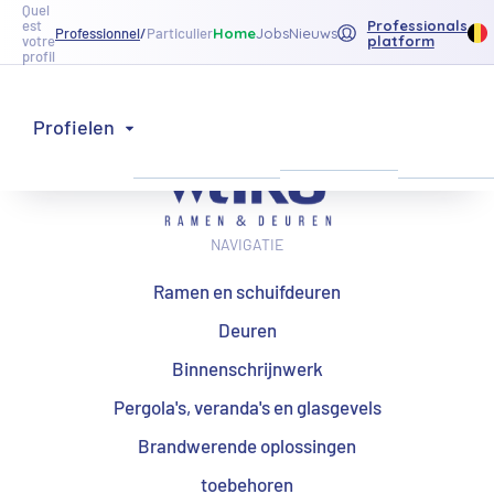
Quel
Professionals
est
Home
Jobs
Nieuws
Professionnel
/
Particulier
platform
votre
profil
Onze
Ons
Profielen
Inspiratie
producten
netwerk
NAVIGATIE
Ramen en schuifdeuren
Deuren
Binnenschrijnwerk
Pergola's, veranda's en glasgevels
Brandwerende oplossingen
toebehoren