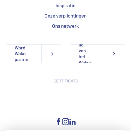
Inspiratie
Onze verplichtingen
Ons netwerk
Word
lid
Word
van
Wako
het
partner
Wako-
team
CERTIFICATS
FACEBOOK
INSTAGRAM
LINKEDIN