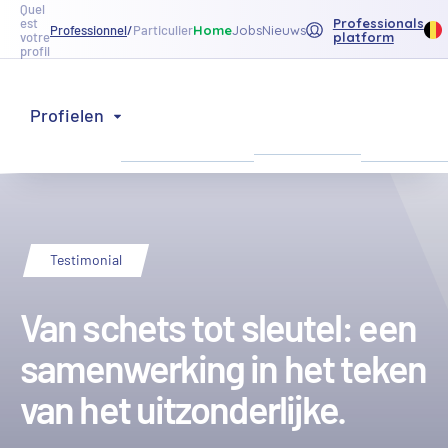
Quel
Professionals
est
Home
Jobs
Nieuws
Professionnel
/
Particulier
platform
votre
profil
Onze
Ons
Profielen
Inspiratie
producten
netwerk
Terug naar de lijst
Testimonial
Van schets tot sleutel: een
samenwerking in het teken
van het uitzonderlijke.