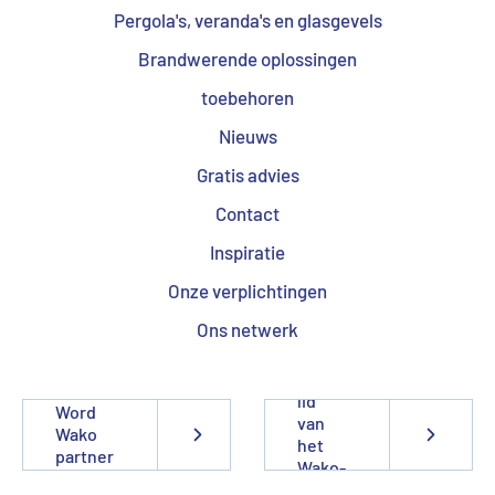
Pergola's, veranda's en glasgevels
Brandwerende oplossingen
toebehoren
Nieuws
Gratis advies
Contact
Inspiratie
Onze verplichtingen
Ons netwerk
Word
lid
Word
van
Wako
het
partner
Wako-
team