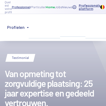
Quel
Professionals
est
Home
Jobs
Nieuws
Professionnel
/
Particulier
platform
votre
profil
Onze
Ons
Profielen
Inspiratie
producten
netwerk
Terug naar de lijst
Testimonial
Van opmeting tot
zorgvuldige plaatsing: 25
jaar expertise en gedeeld
vertrouwen.