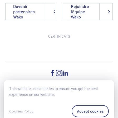
Devenir
Rejoindre
partenaires
l'équipe
Wako
Wako
CERTIFICATS
FACEBOOK
INSTAGRAM
LINKEDIN
This website uses cookies to ensure you get the best
experience on our website.
©2025 Wako - All Rights reserved - Accessibilité du site en cours
d'amélioration (directive UE 2019/882)
Cookies Policy
Accept cookies
Cookies Policy
Politique de confidentialité