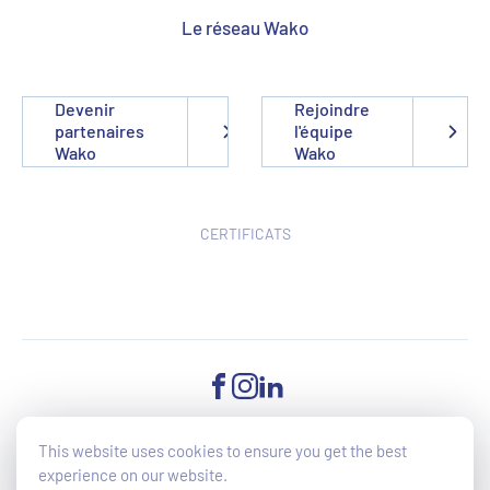
Le réseau Wako
Devenir
Rejoindre
partenaires
l'équipe
Wako
Wako
CERTIFICATS
FACEBOOK
INSTAGRAM
LINKEDIN
This website uses cookies to ensure you get the best
experience on our website.
©2025 Wako - All Rights reserved - Accessibilité du site en cours