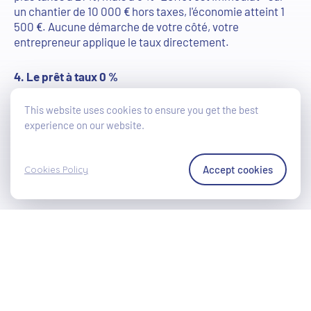
un chantier de 10 000 € hors taxes, l'économie atteint 1
500 €. Aucune démarche de votre côté, votre
entrepreneur applique le taux directement.
4. Le prêt à taux 0 %
Pour le solde qui subsiste une fois les primes déduites, la
This website uses cookies to ensure you get the best
Société Wallonne du Crédit Social met à disposition deux
experience on our website.
formules sans intérêt : le Rénopack, avec audit
logement, et le Rénoprêt, sans audit. Concrètement,
Accept cookies
Cookies Policy
vous pouvez
emprunter jusqu'à 60 000 €, à 0 %
d'intérêt.
5. Les primes communales
Au-delà des aides régionales, de nombreuses
communes soutiennent elles aussi la rénovation, avec
des primes pouvant aller
jusqu'à 1 000 €
. Elles s'ajoutent
à la Prime Habitation wallonne. Un réflexe utile :